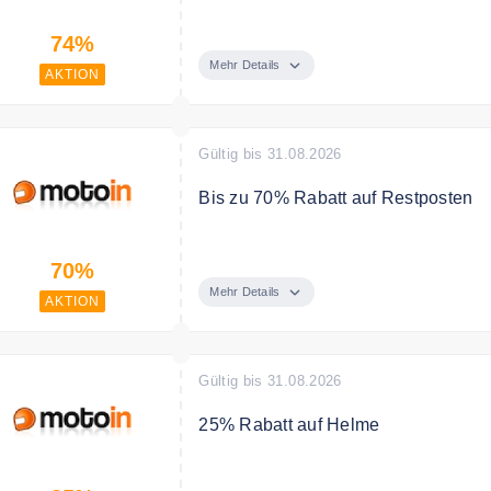
Lagerräumung - jetzt eine Auswahl an
74%
Mehr Details
AKTION
Gültig bis 31.08.2026
Bis zu 70% Rabatt auf Restposten
Restposten bei Motoin.de - JETZT z
70%
Mehr Details
AKTION
Gültig bis 31.08.2026
25% Rabatt auf Helme
Lagerverkauf: Helme mindestens 25