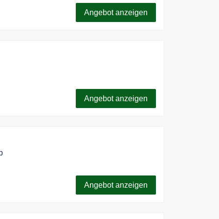
Angebot anzeigen
wert gibt’s ein Gratis- Geschenk obendrauf!
s oder smarte Tools für deine Maschine –
Angebot anzeigen
teuer.
p
n Geschenkideen für Ihre Liebsten
Angebot anzeigen