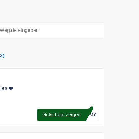
3)
les ❤️
tt auf das gesamte Sortiment.
Gutschein zeigen
WS10