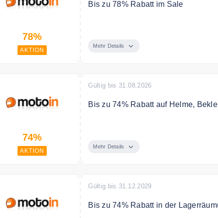
Bis zu 78% Rabatt im Sale
In der Sale Kategorie sparst Du bis 
78%
Mehr Details
AKTION
Gültig bis 31.08.2026
Bis zu 74% Rabatt auf Helme, Bekl
Jetzt bekommst du bis zu 74% Rabat
74%
mehr. Perfekte Gelegenheit, deine A
Mehr Details
Vorrat reicht! ⚡ Schnapp dir deine B
AKTION
Gültig bis 31.12.2029
Bis zu 74% Rabatt in der Lagerräu