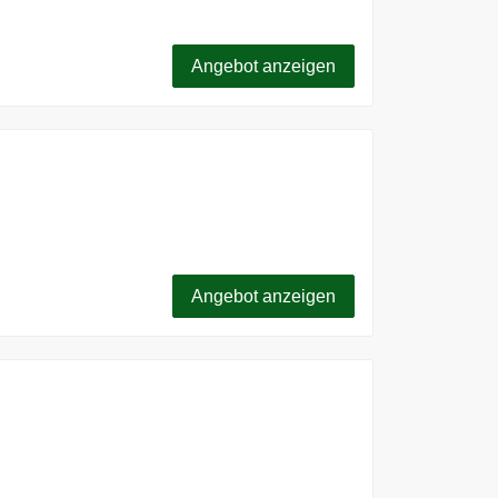
 Artikeln bis zu 74% reduziert!
Angebot anzeigen
uschlagen und bis zu 70% Rabatt sichern
Angebot anzeigen
% Rabatt!