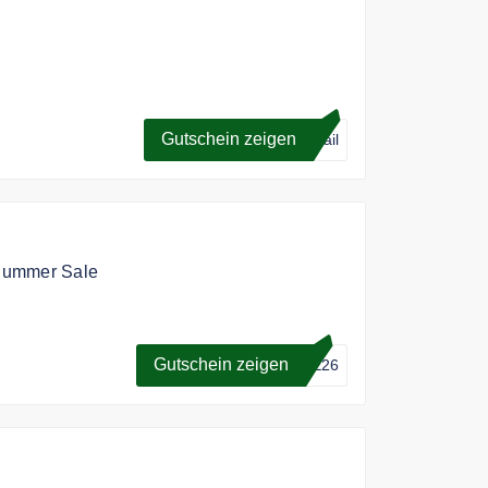
OTOIN zum Newsletter anmelden und einen
Gutschein zeigen
Mail
Summer Sale
agerware im Summer Sale
Gutschein zeigen
LE26