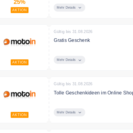
25%
Mehr Details
AKTION
Gültig bis 31.08.2026
Gratis Geschenk
Nur für echte Biker: Ab 75 € Bestell
Ob praktisches Zubehör für unterweg
Mehr Details
AKTION
gönn dir das Extra fürs nächste Aben
Bedingungen
Nur solange der Vorrat reicht
Gültig bis 31.08.2026
Tolle Geschenkideen im Online Sho
Entdecken Sie bei Motoin die beste
Mehr Details
AKTION