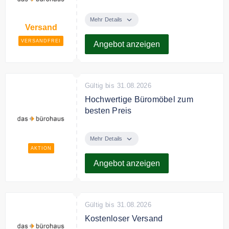
Das bürohaus liefert
versandkostenfrei innerhalb
Mehr Details
Versand
Deutshlands.
VERSANDFREI
Angebot anzeigen
Gültig bis 31.08.2026
Hochwertige Büromöbel zum
besten Preis
Entdecken Sie bei das bürohaus
hochwertige Büromöbel zum
Mehr Details
besten Preis.
AKTION
Angebot anzeigen
Gültig bis 31.08.2026
Kostenloser Versand