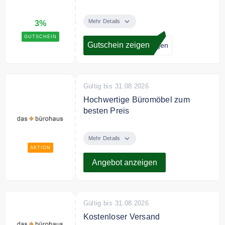
Zahlen sie mit Überweisung per
Vorkasse im Online Shop und
Mehr Details
3%
sichern Sie sich 3% Rabatt.
GUTSCHEIN
Gutschein zeigen
ogen
Gültig bis 31.08.2026
Hochwertige Büromöbel zum
besten Preis
Entdecken Sie bei das bürohaus
hochwertige Büromöbel zum
Mehr Details
besten Preis.
AKTION
Angebot anzeigen
Gültig bis 31.08.2026
Kostenloser Versand