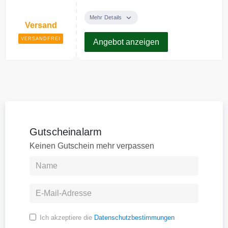
Das bürohaus liefert
versandkostenfrei innerhalb
Mehr Details
Versand
Deutshlands.
VERSANDFREI
Angebot anzeigen
Gutscheinalarm
Keinen Gutschein mehr verpassen
Ich akzeptiere die
Datenschutzbestimmungen