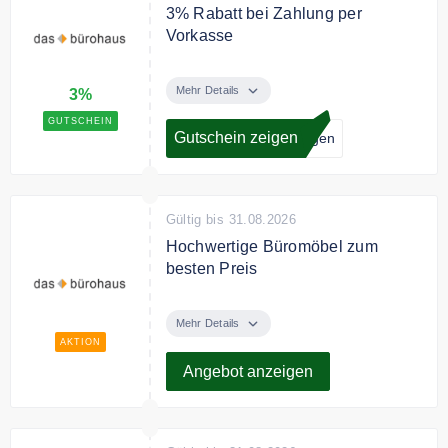
3% Rabatt bei Zahlung per
Vorkasse
Zahlen sie mit Überweisung per
Vorkasse im Online Shop und
Mehr Details
3%
sichern Sie sich 3% Rabatt.
GUTSCHEIN
Gutschein zeigen
ogen
Gültig bis 31.08.2026
Hochwertige Büromöbel zum
besten Preis
Entdecken Sie bei das bürohaus
hochwertige Büromöbel zum
Mehr Details
besten Preis.
AKTION
Angebot anzeigen