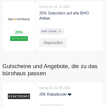
Gültig bis 03.12.2024
20% Gutschein auf alle BHO
Artikel
Zum Black Friday gibt es mit dem
Code 5% Rabatt auf alle Artikel
Mehr Details
20%
der Marke BHO.
GUTSCHEIN
Abgelaufen
Gutscheine und Angebote, die zu das
bürohaus passen
Gültig bis 31.08.2026
25€ Rabattcode ❤️
Durch unseren exklusiven