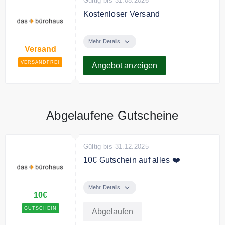
Gültig bis 31.08.2026
Kostenloser Versand
Das bürohaus liefert
versandkostenfrei innerhalb
Mehr Details
Versand
Deutshlands.
VERSANDFREI
Angebot anzeigen
Abgelaufene Gutscheine
Gültig bis 31.12.2025
10€ Gutschein auf alles ❤️
Mit dem Code erhalten Sie 10€
Rabatt auf das gesamte Sortiment.
Mehr Details
10€
Bedingungen
GUTSCHEIN
Abgelaufen
Ab 300€ Mindestbestellwert. Nicht