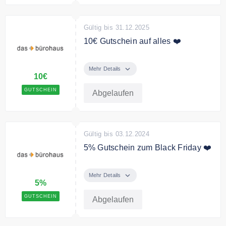
kombinierbar mit anderen
Gutscheinen.
Gültig bis 31.12.2025
10€ Gutschein auf alles ❤️
Mit dem Code erhalten Sie 10€
Rabatt auf das gesamte Sortiment.
Mehr Details
10€
Bedingungen
GUTSCHEIN
Abgelaufen
Ab 300€ Mindestbestellwert. Nicht
kombinierbar mit anderen
Gutscheinen.
Gültig bis 03.12.2024
5% Gutschein zum Black Friday ❤️
Mit dem Code erhalten Sie am
Black Friday 5% Rabatt auf das
Mehr Details
5%
gesamte Sortiment.
GUTSCHEIN
Abgelaufen