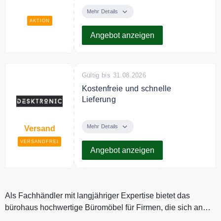
Entdecken Sie bei Desktronic
hochwertige höhenverstellbare
Mehr Details
Schreibtische und Stühle für Ihr
AKTION
Homeoffice zum günstigen Preis.
Angebot anzeigen
Gültig bis 31.08.2026
Kostenfreie und schnelle
Lieferung
Alle Bestellungen von Desktronic
werden kostenlos versandt und
Mehr Details
Versand
innerhalb con 3-5 Werktagen
VERSANDFREI
geliefert.
Angebot anzeigen
Als Fachhändler mit langjähriger Expertise bietet das
bürohaus hochwertige Büromöbel für Firmen, die sich an
den realen Anforder...