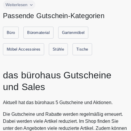
Als Fachhändler mit langjähriger Expertise bietet das
Weiterlesen
bürohaus hochwertige Büromöbel für Firmen, die sich an
Passende Gutschein-Kategorien
den realen Anforderungen moderner Arbeitswelten
orientieren. Seine Stärke liegt in der Kombination aus
fundierter Beratung und einem hochwertigen Sortiment an
Büro
Büromaterial
Gartenmöbel
Büromöbeln, Bürodrehstühlen und sonstiger
Büroeinrichtung mit einem klaren Fokus auf Funktionalität,
Möbel Accessoires
Stühle
Tische
Ergonomie und Langlebigkeit. Ob Behörde oder
mittelständisches Unternehmen, das bürohaus unterstützt
Sie bei der Auswahl der passenden Einrichtungslösungen
das bürohaus Gutscheine
für Ihr Büro. Alle aktuellen Gutscheine und Rabattaktionen
von das bürohaus finden Sie immer hier auf Urlaubs-
und Sales
Gutscheine.
Aktuell hat das bürohaus 5 Gutscheine und Aktionen.
Die Gutscheine und Rabatte werden regelmäßig erneuert.
Dabei werden viele Artikel reduziert. Im Shop finden Sie
unter den Angeboten viele reduzierte Artikel. Zudem können