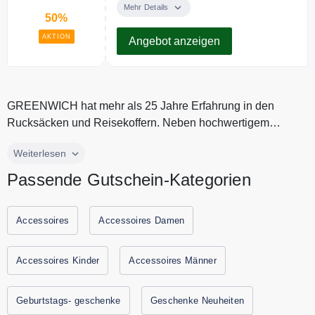
Rabatt auf ausgewählte Taschen
Mehr Details
50%
und Koffer in der Sale Kategorie.
AKTION
Angebot anzeigen
GREENWICH hat mehr als 25 Jahre Erfahrung in den
Rucksäcken und Reisekoffern. Neben hochwertigem
Reisegepäck finden Sie bei GREE...
GREENWICH hat mehr als 25 Jahre Erfahrung in den
Weiterlesen
Rucksäcken und Reisekoffern. Neben hochwertigem
Passende Gutschein-Kategorien
Reisegepäck finden Sie bei GREENWICH Taschen,
Lederwaren und Accessoires zu besten Preis. Sparen sie
jetzt durch Urlaubs-Gutscheine mit den aktuellen
Accessoires
Accessoires Damen
Gutscheinen und Rabattaktionen von GREENWICH.
Accessoires Kinder
Accessoires Männer
Geburtstags- geschenke
Geschenke Neuheiten