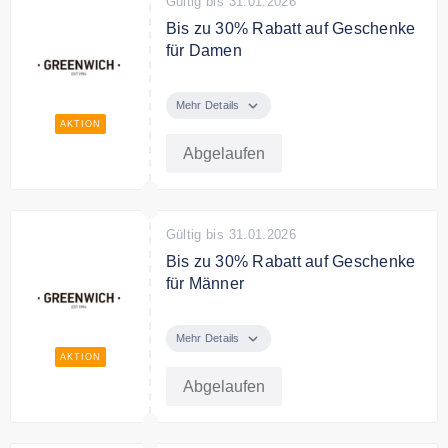
Gültig bis 31.01.2026
Bis zu 30% Rabatt auf Geschenke
für Damen
Bei Greenwich entdecken Sie tolle
Geschenke für sie zum besten
Mehr Details
Preis.
AKTION
Abgelaufen
Gültig bis 31.01.2026
Bis zu 30% Rabatt auf Geschenke
für Männer
Entdecken Sie die besten
Geschenke für Ihn bei Greenwich
Mehr Details
zum besten Preis.
AKTION
Abgelaufen