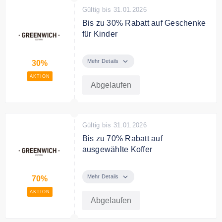
Gültig bis 31.01.2026
Bis zu 30% Rabatt auf Geschenke
für Kinder
Geschenke für Kinder bei
Greenwich zum besten Preis bei
Mehr Details
30%
Greenwich
AKTION
Abgelaufen
Gültig bis 31.01.2026
Bis zu 70% Rabatt auf
ausgewählte Koffer
Angebote mit über 70%, damit Sie
den Koffer kaufen können, der
Mehr Details
70%
Ihnen am Besten gefällt.
AKTION
Abgelaufen