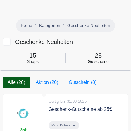
Home
Kategorien
Geschenke Neuheiten
Geschenke Neuheiten
15
28
Shops
Gutscheine
Alle (28)
Aktion (20)
Gutschein (8)
Gültig bis 31.08.2026
Geschenk-Gutscheine ab 25€
Mit dem Vakantiecadeau kannst
du einen Urlaub in einem der
Mehr Details
25€