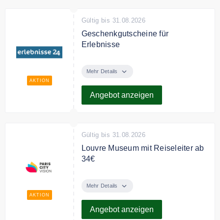
Erinnerungen, gemeinsame
Gültig bis 31.08.2026
Erlebnisse, Abenteuer, ein
Lächeln... Stöbern Sie in den
Geschenkgutscheine für
Reisezielen von Air France und
Erlebnisse
finden Sie das Richtige für sich.
Verschenken Sie
Geschenkgutscheine von
Mehr Details
erlebnisse 24 für jeden Anlass.
AKTION
Angebot anzeigen
Gültig bis 31.08.2026
Louvre Museum mit Reiseleiter ab
34€
Besuchen Sie das Louvre
Museum mit Reiseleiter ab 34€
Mehr Details
AKTION
Angebot anzeigen