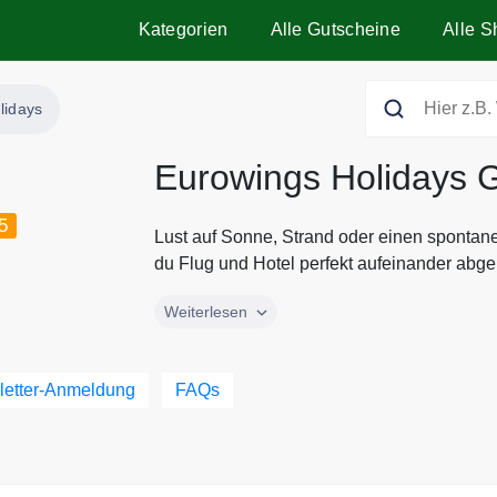
Kategorien
Alle Gutscheine
Alle S
lidays
Eurowings Holidays 
5
Lust auf Sonne, Strand oder einen spontane
du Flug und Hotel perfekt aufeinander abge.
Lust auf Sonne, Strand oder einen spontane
Weiterlesen
du Flug und Hotel perfekt aufeinander abge
Inclusive Urlaub auf Mallorca, Familienzeit
Metropolen Europas – hier erwartet dich die
letter-Anmeldung
FAQs
jetzt einen aktuellen Eurowings Holidays 
deinen nächsten Urlaub noch günstiger.