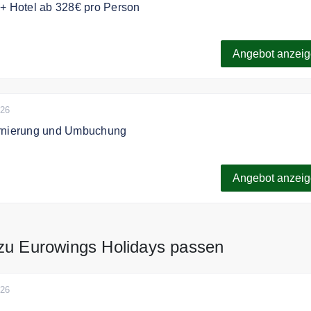
 + Hotel ab 328€ pro Person
ings Holidays Top Deals Flug + Hotel ab 328€ pro Person.
Angebot anzei
026
ornierung und Umbuchung
e Reise bis 14 Tage vor Reisebeginn umbuchen oder stornier
Angebot anzei
zu Eurowings Holidays passen
026