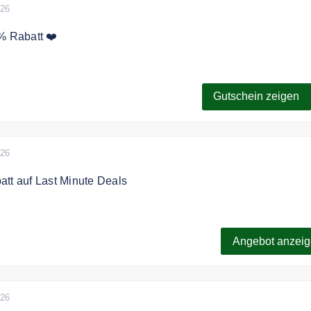
026
% Rabatt ❤️
t zum Eurowings Newsletter an und erhalte einen 5% Gutsche
ung.
Gutschein zeigen
026
tt auf Last Minute Deals
laub mit Flug + Hotel jetzt 50% günstiger.
Angebot anzei
026