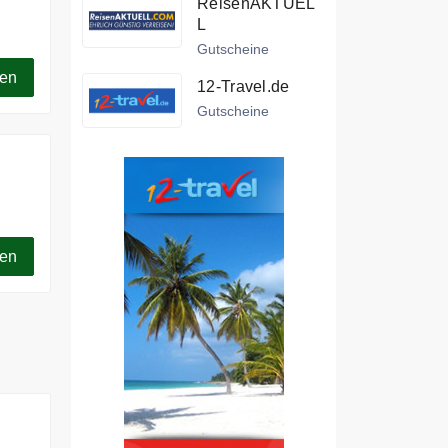
ReisenAKTUEL
L
Gutscheine
gen
12-Travel.de
Gutscheine
en.
gen