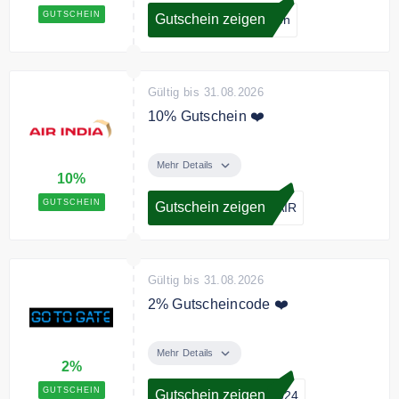
GUTSCHEIN
Gutschein zeigen
lten
Gültig bis 31.08.2026
10% Gutschein ❤️
10% Rabatt auf Flüge von Air
India.
Mehr Details
10%
GUTSCHEIN
Gutschein zeigen
JAIR
Gültig bis 31.08.2026
2% Gutscheincode ❤️
Sie sparen mit dem Code 2%
Rabatt auf Ihren Flugticket
Mehr Details
2%
GUTSCHEIN
Gutschein zeigen
2024