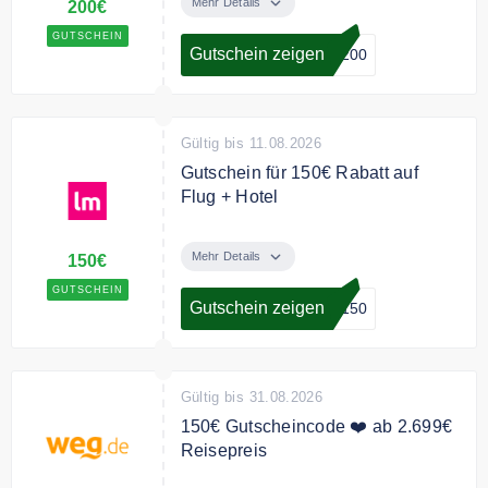
Gutscheincode 200€ Rabatt auf
Mehr Details
200€
Flug + Hotel Pakete.
GUTSCHEIN
Gutschein zeigen
R200
Bedingungen
Ab 2500€ Mindestbestellwert.
Gültig für Abfahrten im Juli und
August.
Gültig bis 11.08.2026
Gutschein für 150€ Rabatt auf
Flug + Hotel
Sichern Sie sich mit dem
Gutscheincode 150€ Rabatt auf
Mehr Details
150€
Flug + Hotel Paketen.
GUTSCHEIN
Gutschein zeigen
R150
Bedingungen
Ab 2000€ Buchungswert. Gültig für
Abfahrten im Juli und August.
Gültig bis 31.08.2026
150€ Gutscheincode ❤️ ab 2.699€
Reisepreis
150€ Cashback-Gutschein für