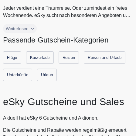
Jeder verdient eine Traumreise. Oder zumindest ein freies
Wochenende. eSky sucht nach besonderen Angeboten und
sammeln sie an ei...
Jeder verdient eine Traumreise. Oder zumindest ein freies
Weiterlesen
Wochenende. eSky sucht nach besonderen Angeboten und
Passende Gutschein-Kategorien
sammeln sie an einem Ort, damit Ihre Durchsicht noch
einfacher wird. Eine Reise besteht nicht nur aus dem Flug,
deswegen bietet eSky günstige Angebote für das Hotel, den
Flüge
Kurzurlaub
Reisen
Reisen und Urlaub
Mietwagen und die Versicherung. Sparen Sie Zeit und Geld.
Buchen Sie Flug und Hotel auf eSky. Entdecken Sie jetzt
Unterkünfte
Urlaub
einzigartige Reiseangebote an die beliebtesten Reiseziele.
Alle aktuellen Gutscheine und Rabattaktionen von eSky
finden Sie immer hier auf Urlaubs-Gutscheine.
eSky Gutscheine und Sales
Aktuell hat eSky 6 Gutscheine und Aktionen.
Die Gutscheine und Rabatte werden regelmäßig erneuert.