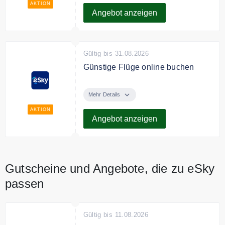
AKTION
Angebot anzeigen
Gültig bis 31.08.2026
Günstige Flüge online buchen
Billige Flüge mit eSky buchen und
Geld sparen.
Mehr Details
AKTION
Angebot anzeigen
Gutscheine und Angebote, die zu eSky
passen
Gültig bis 11.08.2026