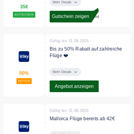
Flug bei eSky
Mehr Details
35€
GUTSCHEIN
Gutschein zeigen
dent
Gültig bis 31.08.2026
Bis zu 50% Rabatt auf zahlreiche
Flüge ❤️
Buchen Sie jetzt Ihre Flüge mit
eSky und sparen Sie bis zu 50%
Mehr Details
50%
auf zahlreiche Ziele.
AKTION
Angebot anzeigen
Gültig bis 31.08.2026
Mallorca Flüge bereits ab 42€
Fliegen Sie günstig nach Mallorca