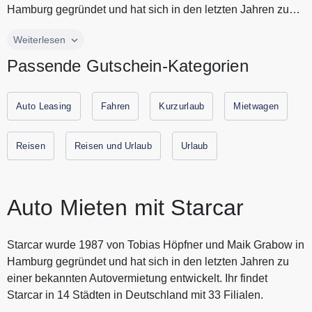
Hamburg gegründet und hat sich in den letzten Jahren zu
einer bekannten...
Starcar wurde 1987 von Tobias Höpfner und Maik Grabow in
Weiterlesen
Hamburg gegründet und hat sich in den letzten Jahren zu
Passende Gutschein-Kategorien
einer bekannten Autovermietung entwickelt. Ihr findet
Starcar in 14 Städten in Deutschland mit 33 Filialen. Die
große Fahrzeugflotte umfasst vom Kleinwagen, über die
Auto Leasing
Fahren
Kurzurlaub
Mietwagen
Luxuslimousine bis hin zum Lkw sämtliche
Fahrzeugkategorien. Dabei wird viel Wert auf einen
Reisen
Reisen und Urlaub
Urlaub
umfassenden Service und eine individuelle Beratung gelegt.
Sparen Sie mit den Gutscheinen und Rabatten von urlaubs-
gutscheine.de
Auto Mieten mit Starcar
Starcar wurde 1987 von Tobias Höpfner und Maik Grabow in
Hamburg gegründet und hat sich in den letzten Jahren zu
einer bekannten Autovermietung entwickelt. Ihr findet
Starcar in 14 Städten in Deutschland mit 33 Filialen.