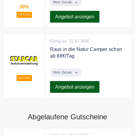
es bei Starcar auf viele LKW-Tarife
Mehr Details
30%
30% Rabatt.
AKTION
Angebot anzeigen
Gültig bis 31.07.2030
Raus in die Natur Camper schon
ab 88€/Tag
Einfach raus aus dem Älltag!
Camper schon ab 88€/Tag.
Mehr Details
AKTION
Angebot anzeigen
Abgelaufene Gutscheine