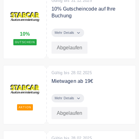
Gültig bis 31.12.2025
10% Gutscheincode auf Ihre
Buchung
Mit dem Code erhalten Sie 10%
auf Ihre Buchung.
Mehr Details
10%
GUTSCHEIN
Abgelaufen
Gültig bis 28.02.2025
Mietwagen ab 19€
Finden Sie bei Starcar Mietwagen
schon ab 19€
Mehr Details
AKTION
Abgelaufen
Gültig bis 28.02.2025