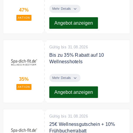
Sparen Sie bis zu 47% auf
ausgewählte Wellness Angebote.
Mehr Details
47%
AKTION
Angebot anzeigen
Gültig bis 31.08.2026
Bis zu 35% Rabatt auf 10
Wellnesshotels
Sparen Sie bis zu 35% auf Top 10
Wellnesshotels.
Mehr Details
35%
AKTION
Angebot anzeigen
Gültig bis 31.08.2026
25€ Wellnessgutschein + 10%
Frühbucherrabatt