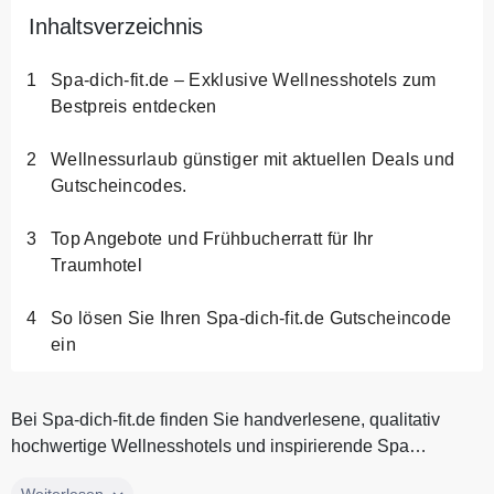
Inhaltsverzeichnis
Spa-dich-fit.de – Exklusive Wellnesshotels zum
Bestpreis entdecken
Wellnessurlaub günstiger mit aktuellen Deals und
Gutscheincodes.
Top Angebote und Frühbucherratt für Ihr
Traumhotel
So lösen Sie Ihren Spa-dich-fit.de Gutscheincode
ein
Bei Spa-dich-fit.de finden Sie handverlesene, qualitativ
hochwertige Wellnesshotels und inspirierende Spa
Angebote für Ihren näc...
Bei Spa-dich-fit.de finden Sie handverlesene, qualitativ
Weiterlesen