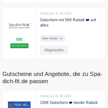
jetzt den Freiraum, den du
verdienst: weniger Menschen,
Gültig bis 31.10.2025
mehr Qualität, faire Preise.
Gutschein mit 50€ Rabatt ❤️ auf
alles
Bei der Anmeldung zum spa-dich-
fit.de Newsletter, erhalten Sie 50€
Mehr Details
50€
Rabatt für alle Spa-dich-fit-
GUTSCHEIN
Wellnessreisen.
Abgelaufen
Gutscheine und Angebote, die zu Spa-
dich-fit.de passen
Gültig bis 31.08.2026
150€ Gutschein ❤️ bester Rabatt