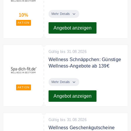
Sichern Sie sich 10% Rabatt als
Frühbucher + 25€
Mehr Details
10%
Wellnessgutschein inkl. für das
AKTION
Seehotel in Frankenhorst****,
Angebot anzeigen
Schwerin.
Gültig bis 31.08.2026
Wellness Schnäppchen: Günstige
Wellness-Angebote ab 139€
Sichern Sie sich Wellness zum
besten Preis: Unsere Wellness-
Mehr Details
Schnäppchen bündeln 2–3 Tage
AKTION
Entspannung mit Spa-Nutzung,
Angebot anzeigen
Verpflegung und Extras – bereits
ab 139€.
Gültig bis 31.08.2026
Wellness Geschenkgutscheine