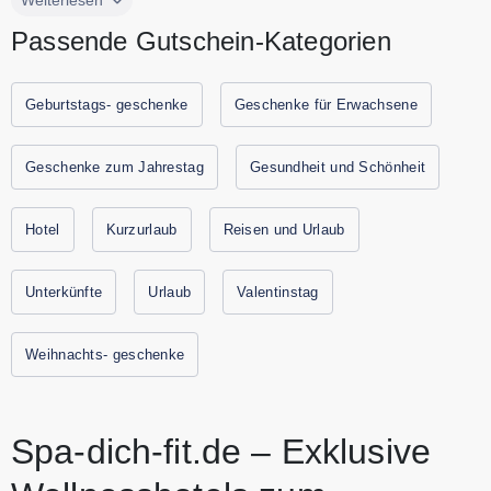
hochwertige Wellnesshotels und inspirierende Spa
Passende Gutschein-Kategorien
Angebote für Ihren nächsten Wellnessurlaub, vom relaxten
Wellness Wochenende bis zur ausgedehnten Auszeit.
Profitieren Sie von Bestpreis Garantie, flexiblen Vorteilen
Geburtstags- geschenke
Geschenke für Erwachsene
und echter Beratung: persönlich, kompetent, zuverlässig.
Dazu kommen geprüfte Qualität, hohe
Geschenke zum Jahrestag
Gesundheit und Schönheit
Weiterempfehlungsraten und Extras, die Ihren Aufenthalt
spürbar wertvoller machen. Sparen Sie jetzt durch Urlaubs-
Hotel
Kurzurlaub
Reisen und Urlaub
Gutscheine mit den aktuellen Gutscheinen und
Rabattaktionen von Spa-dich-fit.de
Unterkünfte
Urlaub
Valentinstag
Weihnachts- geschenke
Spa-dich-fit.de – Exklusive