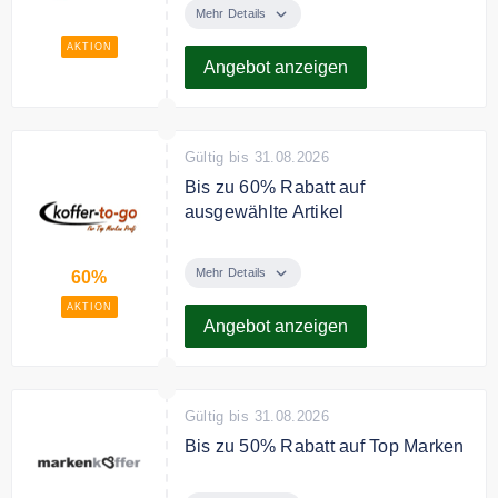
Bestellungen.
Mehr Details
AKTION
Angebot anzeigen
Gültig bis 31.08.2026
Bis zu 60% Rabatt auf
ausgewählte Artikel
Jetzt bis zu 60% Rabatt in der
Sale Kategorie sichern.
Mehr Details
60%
AKTION
Angebot anzeigen
Gültig bis 31.08.2026
Bis zu 50% Rabatt auf Top Marken
Sie sparen bis zu 50% Rabatt auf