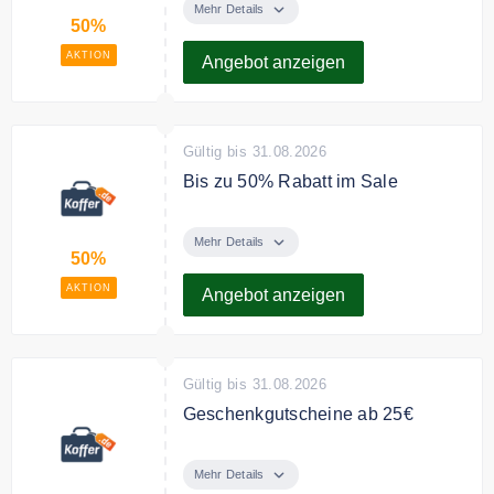
top-Marken
Mehr Details
50%
AKTION
Angebot anzeigen
Gültig bis 31.08.2026
Bis zu 50% Rabatt im Sale
Sichern Sie sich bis zu 50%
Rabatt auf ausgewählte Taschen
Mehr Details
50%
und Koffer in der Sale Kategorie.
AKTION
Angebot anzeigen
Gültig bis 31.08.2026
Geschenkgutscheine ab 25€
Mit einem Geschenkgutschein von
Koffer.de liegt man immer richtig.
Mehr Details