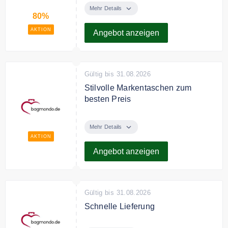
Taschen, Koffer und Accessoires.
Mehr Details
80%
AKTION
Angebot anzeigen
Gültig bis 31.08.2026
Stilvolle Markentaschen zum
besten Preis
Entdecken Sie bei bagmondo.de
Stilvolle Marken Taschen,
Mehr Details
Rucksäcke und Koffer zum besten
AKTION
Preis-
Angebot anzeigen
Gültig bis 31.08.2026
Schnelle Lieferung
bagmondo.de liefert schnell alle