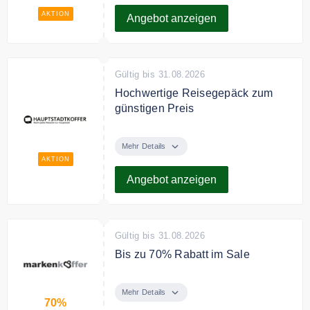
AKTION
Angebot anzeigen
Gültig bis 31.08.2026
Hochwertige Reisegepäck zum
günstigen Preis
Entdecke bei in dem Online Shop
hochwertige Reisegepäck zum
Mehr Details
günstigen Preis
AKTION
Angebot anzeigen
Gültig bis 31.08.2026
Bis zu 70% Rabatt im Sale
In der Sale Kategorie sparen Sie
bis zu 70% Rabatt auf eine
Mehr Details
70%
Vielzahl an Artikeln