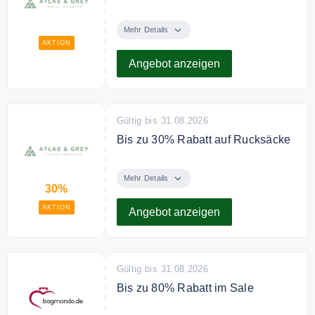
Entdecke die hochwertigen
Reiserucksäcke von Atlas Grey
Mehr Details
ideal für Lowcost Fluglinien zum
AKTION
besten Preis.
Angebot anzeigen
Gültig bis 31.08.2026
Bis zu 30% Rabatt auf Rucksäcke
Spare jetzt bis zu 30% auf
Rucksäcke im Angebot.
Mehr Details
30%
AKTION
Angebot anzeigen
Gültig bis 31.08.2026
Bis zu 80% Rabatt im Sale
Spare bis zu 80% auf viele