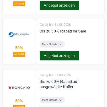
AKTION
Angebot anzeigen
Gültig bis 31.08.2026
Bis zu 50% Rabatt im Sale
Sparen Sie bis zu 50% auf
ausgewählte Artikel im Sale.
Mehr Details
50%
AKTION
Angebot anzeigen
Gültig bis 31.08.2026
Bis zu 60% Rabatt auf
ausgewählte Koffer
Sparen Sie bis zu 60% auf
ausgewählte Koffer in der Sale
Mehr Details
60%
Kategorie.