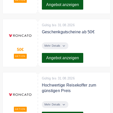
AKTION
Angebot anzeigen
Gültig bis 31.08.2026
Geschenkgutscheine ab 50€
Verschenken Sie
Geschenkgutscheine ab 50€ von
Mehr Details
50€
Roncato.
AKTION
Angebot anzeigen
Gültig bis 31.08.2026
Hochwertige Reisekoffer zum
günstigen Preis
Entdecken Sie bei Roncato
hochqualitative Reisekoffer zum
Mehr Details
günstigen Preis.
AKTION