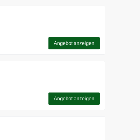
ms für Reisende ab 9€. Gültig für 124
Angebot anzeigen
überall in Verbindung.
Angebot anzeigen