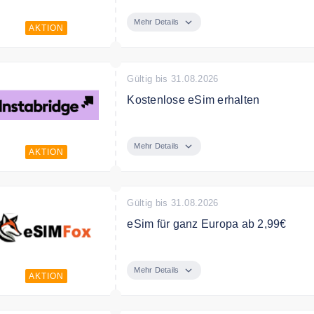
Instabridge eSim ist ideal für Reis
Sie haben Highspeed Internet in üb
Mehr Details
AKTION
Gültig bis 31.08.2026
Kostenlose eSim erhalten
Erhalten Sie mit Instabridge eine ko
Mehr Details
AKTION
Gültig bis 31.08.2026
eSim für ganz Europa ab 2,99€
eSim für ganz Europa inkl. die Schw
2,99€.
Mehr Details
AKTION