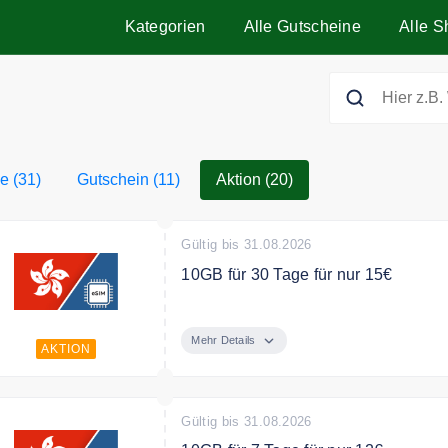
Kategorien
Alle Gutscheine
Alle S
le (31)
Gutschein (11)
Aktion (20)
Gültig bis 31.08.2026
10GB für 30 Tage für nur 15€
Mit eSimshop Honkong bleiben Sie v
Mehr Details
AKTION
Gültig bis 31.08.2026