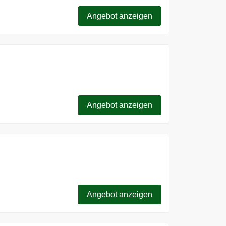
ende, digitale Nomaden und Geschäftsleute.
er 190 Ländern.
Angebot anzeigen
stenlose eSim.
Angebot anzeigen
eiz und Großbritannien mit eSim fox ab
Angebot anzeigen