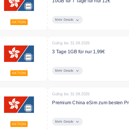
10GB für 7 Tage für nur 12€
eSim für eine Woche mit 7 GB für nu
Mehr Details
AKTION
Gültig bis 31.08.2026
3 Tage 1GB für nur 1,99€
eSim für 3 Tage 1GB für nur 1,99€
Mehr Details
AKTION
Gültig bis 31.08.2026
Premium China eSim zum besten Pr
Sparen Sie die Roaming Kosten mit
verbindet in Ihrer Reise.
Mehr Details
AKTION