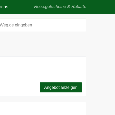
Reisegutscheine & Rabatte
hops
erbunden 30 Tage mit 10 GB für nur 15€.
Angebot anzeigen