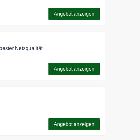
los herunter.
Angebot anzeigen
bester Netzqualität
die Türkei - nutze die Touristen eSIM auf
SIM immer mit deinen Liebsten ♥️
Angebot anzeigen
les Internet im besten Netz deines
ch QR Code Scan und garantiert 0,00€
Angebot anzeigen