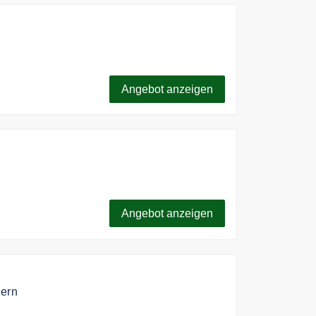
d erhalte immer mal wieder tolle Rabatte.
Angebot anzeigen
im mit 10GB ab 12€ pro Monat.
Angebot anzeigen
dern