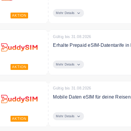
Laden Sie jetzt die airalo App kosten
Mehr Details
AKTION
Gültig bis 31.08.2026
Erhalte Prepaid eSIM-Datentarife in 
Egal ob Amerika, China, Japan oder 
deiner Reise und bleibe dank Buddy
Mehr Details
AKTION
verbunden
Gültig bis 31.08.2026
Mobile Daten eSIM für deine Reisen
Erhalte auf deiner Reise sofort mobi
Ziellandes. Simple Einrichtung dur
Mehr Details
AKTION
Roaming Gebühren.