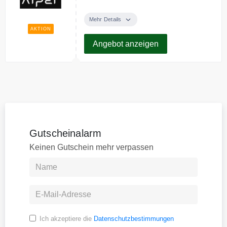
Entdecke bei Aiper smarte
Poolroboter zum besten Preis
Mehr Details
AKTION
Angebot anzeigen
Gutscheinalarm
Keinen Gutschein mehr verpassen
Ich akzeptiere die
Datenschutzbestimmungen