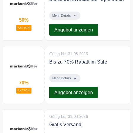
Sie sparen bis zu 50% Rabatt auf
top-Marken
Mehr Details
50%
AKTION
Angebot anzeigen
Gültig bis 31.08.2026
Bis zu 70% Rabatt im Sale
In der Sale Kategorie sparen Sie
bis zu 70% Rabatt auf eine
Mehr Details
70%
Vielzahl an Artikeln
AKTION
Angebot anzeigen
Gültig bis 31.08.2026
Gratis Versand