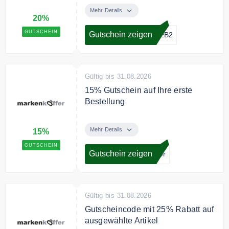
20% auf nicht reduzierte Artikel
Mehr Details
20%
GUTSCHEIN
Gutschein zeigen
FEB2
Gültig bis 31.08.2026
15% Gutschein auf Ihre erste
Bestellung
Melden Sie sich jetzt zum
Markenkoffer Newsletter an und
Mehr Details
15%
sichern Sie sich 15% Rabatt auf
GUTSCHEIN
Ihre Bestellung.
Gutschein zeigen
ffer
Gültig bis 31.08.2026
Gutscheincode mit 25% Rabatt auf
ausgewählte Artikel