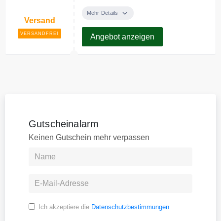
Ab 50€ Bestellwert liefert
Markenkoffer.de
Mehr Details
Versand
versandkostenfrei.
VERSANDFREI
Angebot anzeigen
Gutscheinalarm
Keinen Gutschein mehr verpassen
Ich akzeptiere die
Datenschutzbestimmungen