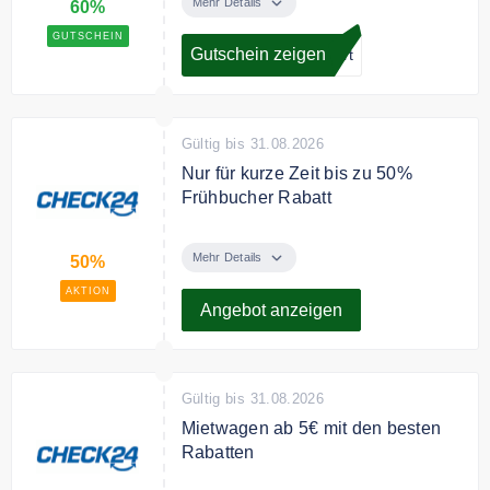
buchen, sparen Sie auf
Mehr Details
60%
ausgewählte Reisen bis 60% mit
GUTSCHEIN
dem Check24 Doppel Wumms.
Gutschein zeigen
iert
Gültig bis 31.08.2026
Nur für kurze Zeit bis zu 50%
Frühbucher Rabatt
Bis 50% sparen mit dem
Frühbucher Reisevergleich von
Mehr Details
50%
Check24. Viele Angebote mit
AKTION
kostenloser Stornierung.
Angebot anzeigen
Gültig bis 31.08.2026
Mietwagen ab 5€ mit den besten
Rabatten
Bis zu 50% sparen mit den besten