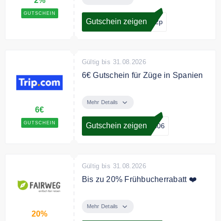
2%
sichern.
GUTSCHEIN
Gutschein zeigen
in2p
Gültig bis 31.08.2026
6€ Gutschein für Züge in Spanien
Neukunden erhalten mit dem
Rabattcode 6€ Rabatt auf Züge in
Mehr Details
6€
Spanien.
GUTSCHEIN
Gutschein zeigen
es06
Gültig bis 31.08.2026
Bis zu 20% Frühbucherrabatt ❤️
Buche Hotel und Flug im Voraus
und spare bis zu 20%. Entdecke
Mehr Details
20%
die besten nachhaltigen Hotels in