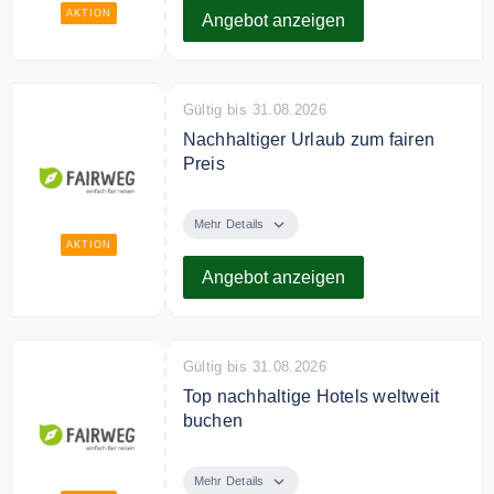
den beliebtesten Reisezielen.
AKTION
Angebot anzeigen
Gültig bis 31.08.2026
Nachhaltiger Urlaub zum fairen
Preis
FAIRWEG zeigt, dass
nachhaltiges Reisen nicht teurer
Mehr Details
sein muss. Entdecke Angebote,
AKTION
die Umwelt und lokale
Angebot anzeigen
Gemeinschaften respektieren,
ohne dein Budget zu sprengen.
Gültig bis 31.08.2026
Top nachhaltige Hotels weltweit
buchen
Von Mallorca bis Mauritius –
entdecke besondere Hotels mit
Mehr Details