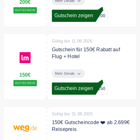
Gutscheincode 200€ Rabatt auf
Mehr Details
200€
Flug + Hotel Pakete.
GUTSCHEIN
Gutschein zeigen
R200
Bedingungen
Ab 2500€ Mindestbestellwert.
Gültig für Abfahrten im Juli und
August.
Gültig bis 11.08.2026
Gutschein für 150€ Rabatt auf
Flug + Hotel
Sichern Sie sich mit dem
Gutscheincode 150€ Rabatt auf
Mehr Details
150€
Flug + Hotel Paketen.
GUTSCHEIN
Gutschein zeigen
R150
Bedingungen
Ab 2000€ Buchungswert. Gültig für
Abfahrten im Juli und August.
Gültig bis 31.08.2026
150€ Gutscheincode ❤️ ab 2.699€
Reisepreis
150€ Cashback-Gutschein für