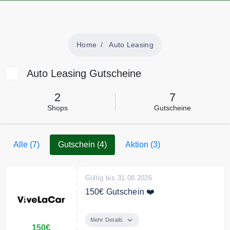
Home
Auto Leasing
Auto Leasing Gutscheine
2
7
Shops
Gutscheine
Alle (7)
Gutschein (4)
Aktion (3)
Gültig bis 31.08.2026
150€ Gutschein ❤️
Empfiehl ViveLaCar Deinen
Freunden weiter und erhalte einen
Mehr Details
150€