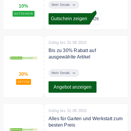
sparen 10% auf Pflanzenschutz-
Mehr Details
10%
Produkte
GUTSCHEIN
Gutschein zeigen
ER26
Bedingungen
Nicht mit anderen Aktionen
kombinierbar
Gültig bis 31.08.2026
Bis zu 30% Rabatt auf
ausgewählte Artikel
Sparen Sie bis zu 30% auf
ausgewählte Artikel im Angebot.
Mehr Details
30%
AKTION
Angebot anzeigen
Gültig bis 31.08.2026
Alles für Garten und Werkstatt zum
besten Preis