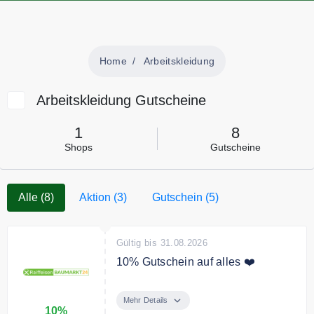
Home
Arbeitskleidung
Arbeitskleidung Gutscheine
1
8
Shops
Gutscheine
Alle (8)
Aktion (3)
Gutschein (5)
Gültig bis 31.08.2026
10% Gutschein auf alles ❤️
Melden Sie sich jetzt zum
RaiffeisenBAUMARKT24
Mehr Details
10%