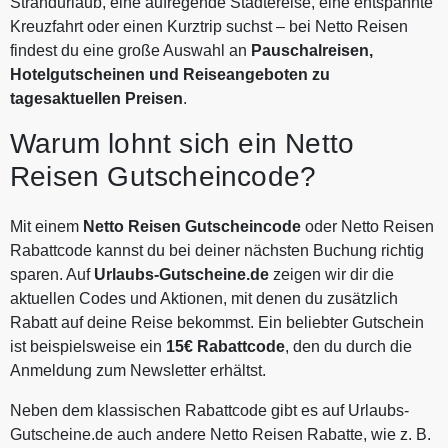
Strandurlaub, eine aufregende Städtereise, eine entspannte
Buchungsprozess nicht akzeptiert.
Kreuzfahrt oder einen Kurztrip suchst – bei Netto Reisen
Keine Anwendung auf
findest du eine große Auswahl an
Pauschalreisen,
Stornierungsgebühren. Bei
Hotelgutscheinen und Reiseangeboten zu
abgesagten Reisen besteht kein
tagesaktuellen Preisen
Anspruch auf den Gutschein.
.
Warum lohnt sich ein Netto
Reisen Gutscheincode?
Mit einem
Netto Reisen Gutscheincode
oder Netto Reisen
Rabattcode kannst du bei deiner nächsten Buchung richtig
sparen. Auf
Urlaubs-Gutscheine.de
zeigen wir dir die
aktuellen Codes und Aktionen, mit denen du zusätzlich
Rabatt auf deine Reise bekommst. Ein beliebter Gutschein
ist beispielsweise ein
15€ Rabattcode
, den du durch die
Anmeldung zum Newsletter erhältst.
Neben dem klassischen Rabattcode gibt es auf Urlaubs-
Gutscheine.de auch andere Netto Reisen Rabatte, wie z. B.