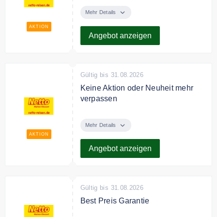
Verschenke Hotelgutschein von
Netto-Reisen ab 69€. Das ideale
Mehr Details
Geschenk für jeden Anlass.
AKTION
Angebot anzeigen
Gültig bis 31.08.2026
Keine Aktion oder Neuheit mehr
verpassen
Melde dich jetzt zum Netto Reisen
Newsletter an und verpasse keine
Mehr Details
Aktion oder Angebot mehr.
AKTION
Angebot anzeigen
Gültig bis 31.08.2026
Best Preis Garantie
Solltest du innerhalb 3 Tagen nach