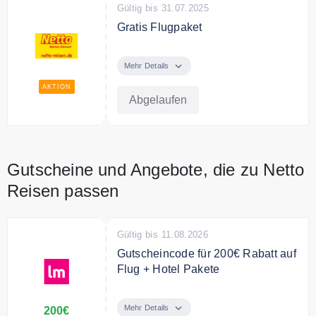
Gültig bis 31.07.2025
Gratis Flugpaket
Nur für kurze Zeit: Flugpaket
geschenkt bei Buchung
Mehr Details
ausgewählten Kreuzfahrten.
AKTION
Abgelaufen
Gutscheine und Angebote, die zu Netto
Reisen passen
Gültig bis 11.08.2026
Gutscheincode für 200€ Rabatt auf
Flug + Hotel Pakete
Sichern Sie sich mit dem
Gutscheincode 200€ Rabatt auf
Mehr Details
200€