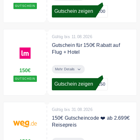
Flug + Hotel Pakete.
GUTSCHEIN
Gutschein zeigen
R200
Bedingungen
Ab 2500€ Mindestbestellwert.
Gültig für Abfahrten im Juli und
August.
Gültig bis 11.08.2026
Gutschein für 150€ Rabatt auf
Flug + Hotel
Sichern Sie sich mit dem
Gutscheincode 150€ Rabatt auf
Mehr Details
150€
Flug + Hotel Paketen.
GUTSCHEIN
Gutschein zeigen
R150
Bedingungen
Ab 2000€ Buchungswert. Gültig für
Abfahrten im Juli und August.
Gültig bis 31.08.2026
150€ Gutscheincode ❤️ ab 2.699€
Reisepreis
150€ Cashback-Gutschein für