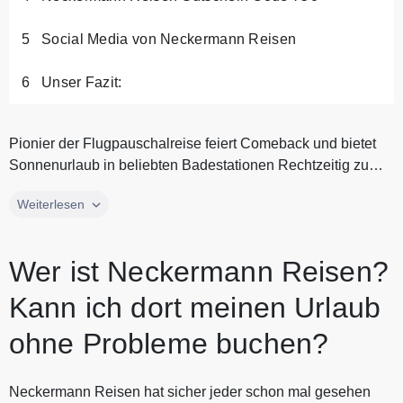
Social Media von Neckermann Reisen
Unser Fazit:
Pionier der Flugpauschalreise feiert Comeback und bietet
Sonnenurlaub in beliebten Badestationen Rechtzeitig zum
60. Geburtstag...
Pionier der Flugpauschalreise feiert Comeback und bietet
Weiterlesen
Sonnenurlaub in beliebten Badestationen Rechtzeitig zum
60. Geburtstag kehrte die Traditionsmarke Neckermann
Wer ist Neckermann Reisen?
Reisen auf den deutschsprachigen Reisemarkt zurück.
ANEX Tour erwarb nach der Insolvenz von Thomas Cook
Kann ich dort meinen Urlaub
Anfang 2020 die Markenrechte und bietet jetzt wieder
Pauschalreisen von Neckermann an. Seit der
ohne Probleme buchen?
Sommersaison 2023 bietet Neckermann Reisen ein stark
erweitertes Programm. Für Ihren Spanien-Urlaub stehen
Neckermann Reisen hat sicher jeder schon mal gesehen
Ihnen damit bis zu 700 Hotels zur Wahl, darunter auch