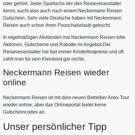
oder gehört. Jeder Sparfuchs der den Reiseveranstalter
Häuser von Iberostar, Sol, Alua Sun, Bahia und Kempinski.
kennt, sucht also auch nach einem Neckermann Reisen
Anfang 2024 wurde das Fernstrecken-Portfolio ausgebaut
Gutschein. Sehr viele Deutsche haben mit Neckermann
und Neckermann Reisen bietet jetzt auch Reisen nach
Reisen auch schon ihren Pauschalurlaub gebucht.
Miami an. Mit unserem Gutschein spart man zudem noch bis
zu 400€.
In regelmäßigen Abständen hat Neckermann Reisen tolle
Aktionen, Gutscheine und Rabatte im Angebot.Der
Reiseveranstalter hat fast immer Kinderfestpreise und oft
zahlt man für sein Kleinkind gar nichts.
Neckermann Reisen wieder
online
Neckermann Reisen ist mit dem neuen Betreiber Anex Tour
wieder online, aber das Onlineportal bietet keine
Gutscheincodes an.
Unser persönlicher Tipp