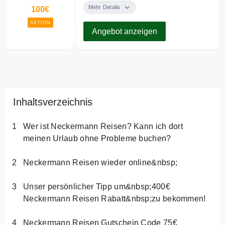
Minute Reisen bei berge & meer.
Mehr Details
100€
AKTION
Angebot anzeigen
Inhaltsverzeichnis
Wer ist Neckermann Reisen? Kann ich dort
meinen Urlaub ohne Probleme buchen?
Neckermann Reisen wieder online&nbsp;
Unser persönlicher Tipp um&nbsp;400€
Neckermann Reisen Rabatt&nbsp;zu bekommen!
Neckermann Reisen Gutschein Code 75€