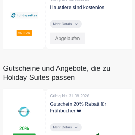
Haustiere sind kostenlos
Kostenlose Übernachtung für Ihr
Haustier bei Holiday Suites.
Mehr Details
AKTION
Abgelaufen
Gutscheine und Angebote, die zu
Holiday Suites passen
Gültig bis 31.08.2026
Gutschein 20% Rabatt für
Frühbucher ❤️
Buchen zeitig und spare mit den
Frühbucher Rabatten bis 20% bei
Mehr Details
20%
Roompot.