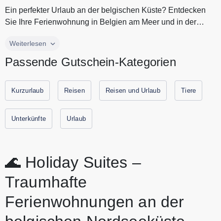
Ein perfekter Urlaub an der belgischen Küste? Entdecken
Sie Ihre Ferienwohnung in Belgien am Meer und in der
Natur. Vom lebhafte...
Ein perfekter Urlaub an der belgischen Küste? Entdecken
Weiterlesen
Sie Ihre Ferienwohnung in Belgien am Meer und in der
Passende Gutschein-Kategorien
Natur. Vom lebhaften Blankenberge bis zum ruhigen
Jabbeke: wählen Sie Ihr Lieblingsziel am Meer. Genießen
Sie den Komfort von Holiday Suite in Ferienwohnungen an
Kurzurlaub
Reisen
Reisen und Urlaub
Tiere
Top Lagen. Sparen Sie jetzt durch Urlaubs-Gutscheine mit
den aktuellen Gutscheinen und Rabattaktionen von holiday
Unterkünfte
Urlaub
suites.
🌊 Holiday Suites –
Traumhafte
Ferienwohnungen an der