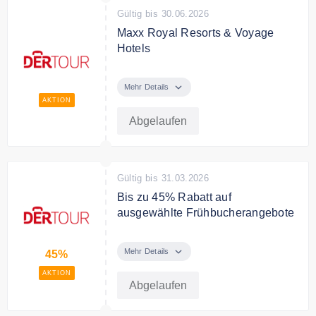
Gültig bis 30.06.2026
Zauber der Weltmetropole. Buche
jetzt deinen unvergesslichen Trip
Maxx Royal Resorts & Voyage
nach NYC bei DERTOUR!
Hotels
Jetzt den nächsten Traumurlaub
buchen und eine Auszeit der
Mehr Details
Extraklasse erleben!
AKTION
Abgelaufen
Gültig bis 31.03.2026
Bis zu 45% Rabatt auf
ausgewählte Frühbucherangebote
Frühbucherangebote 2026: Jetzt
die besten Plätze sichern! Bei
Mehr Details
45%
DERTOUR liegst du richtig – mit
AKTION
bis zu 45% Rabatt
Abgelaufen