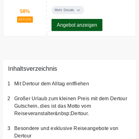
Buchen Sie Ihren Traumurlaub
anderen Reiseveranstaltern
und sparen Sie bis zu 58%
Mehr Details
58%
einlösbar. Gültig für Kategorie
p.Person
Pauschalreisen -
AKTION
Angebot anzeigen
Lastminute/Frühbucher/Hotel.
MBW 3000€ =150€ MBW 2000€
=100€ MBW 1000€ =50€ Nicht
gültig für TUI und Ltur.
Inhaltsverzeichnis
Mit Dertour dem Alltag entfliehen
Großer Urlaub zum kleinen Preis mit dem Dertour
Gutschein, dies ist das Motto vom
Reiseveranstalter&nbsp;Dertour.
Besondere und exklusive Reiseangebote von
Dertour