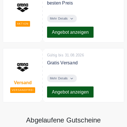
besten Preis
Entdecke bei arena hochwertige
Bademode sowie die passenden
Mehr Details
Schwimm Accessoires zum besten
AKTION
Preis.
Angebot anzeigen
Gültig bis 31.08.2026
Gratis Versand
Ab 69€ Bestellwert liefert arena
versandkostenfrei.
Mehr Details
Versand
VERSANDFREI
Angebot anzeigen
Abgelaufene Gutscheine