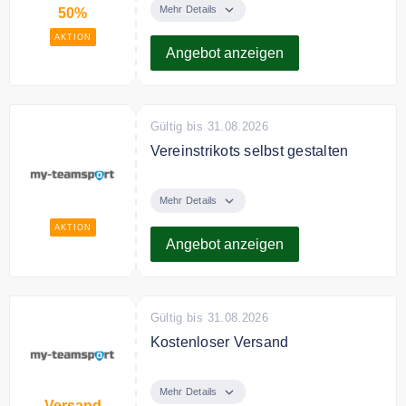
Artikel bei my-teamsport.
Mehr Details
50%
AKTION
Angebot anzeigen
Gültig bis 31.08.2026
Vereinstrikots selbst gestalten
Bei my-teamsport kannst Du ab 1
Stück oder für die Mannschaft
Mehr Details
Trainingsanzüge oder Trikots
AKTION
günstig online bedrucken lassen.
Angebot anzeigen
Gültig bis 31.08.2026
Kostenloser Versand
Ab 100€ Bestellwert versendet my
teamsport kostenfrei innerhalb
Mehr Details
Versand