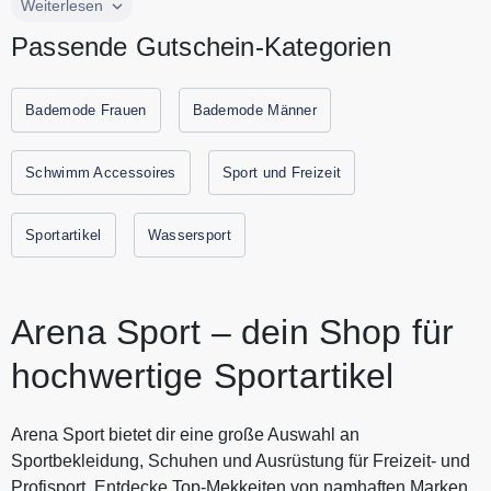
arena sport ist eine Marke, die sich auf die Herstellung von
Weiterlesen
Schwimmbekleidung und Schwimmausrüstung spezialisiert
Passende Gutschein-Kategorien
hat. Sie ist bekannt für ihre hochwertigen Produkte, die
sowohl für Wettkampfschwimmer als auch für
Freizeitschwimmer geeignet sind. Arena bietet eine breite
Bademode Frauen
Bademode Männer
Palette von Artikeln, darunter Badeanzüge, Schwimmbrillen,
Kappen und Trainingszubehör. Entdecke jetzt bei arena
Schwimm Accessoires
Sport und Freizeit
sport Deinen neuen Lieblingsbadeanzug zum besten Preis.
Alle aktuellen Gutscheine und Rabattaktionen von arena
Sportartikel
Wassersport
sport findest Du immer hier auf Urlaubs-Gutscheine.
Arena Sport – dein Shop für
hochwertige Sportartikel
Arena Sport bietet dir eine große Auswahl an
Sportbekleidung, Schuhen und Ausrüstung für Freizeit- und
Profisport. Entdecke Top-Mekkeiten von namhaften Marken,