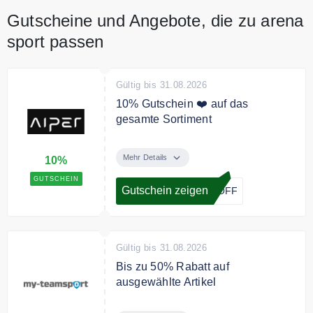
Gutscheine und Angebote, die zu arena
sport passen
Gültig bis 31.08.2026
10% Gutschein ❤️ auf das
gesamte Sortiment
Erhalte mit unserem exklusiven
Gutschein 10% Rabatt auf alles
Mehr Details
10%
bei Aiper.
GUTSCHEIN
Gutschein zeigen
0OFF
Bedingungen
Der Gutschein ist nicht gültig,
wenn auf der offiziellen Website
ein direkter Rabatt von mehr als
Gültig bis 31.08.2026
15 % gewährt wird.
Bis zu 50% Rabatt auf
ausgewählte Artikel
Spare bis zu 50% auf ausgewählte