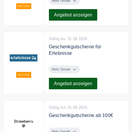
Aufenthalt bei Dormio Resorts &
Mehr Details
Hotels zum besten Preis.
AKTION
Angebot anzeigen
Gültig bis 31.08.2026
Geschenkgutscheine für
Erlebnisse
Verschenken Sie
Geschenkgutscheine von
Mehr Details
erlebnisse 24 für jeden Anlass.
AKTION
Angebot anzeigen
Gültig bis 31.08.2026
Geschenkgutscheine ab 100€
Verschenken Sie
Geschenkgutscheine ab 100€ von
Mehr Details