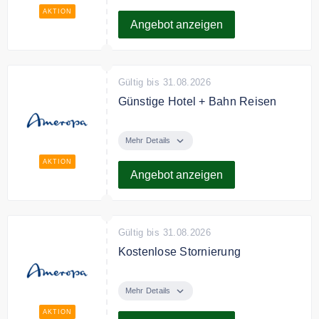
Geschenk.
AKTION
Angebot anzeigen
Gültig bis 31.08.2026
Günstige Hotel + Bahn Reisen
Entdecken Sie bei Ameropa
günstige Hotel + Bahn Reisen.
Mehr Details
AKTION
Angebot anzeigen
Gültig bis 31.08.2026
Kostenlose Stornierung
Mit Ameropa Flex-Rate bis 7 Tage
vor Anreise kostenlos umbuchen
Mehr Details
oder stornieren.
AKTION