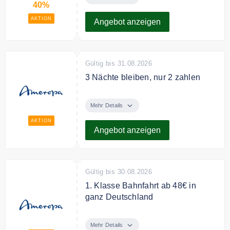
40%
AKTION
Angebot anzeigen
Gültig bis 31.08.2026
3 Nächte bleiben, nur 2 zahlen
Bei vielen der Angebote von
Ameropa können Sie zu
Mehr Details
ausgewählten Zeiträumen eine
AKTION
Nacht gratis übernachten.
Angebot anzeigen
Gültig bis 30.08.2026
1. Klasse Bahnfahrt ab 48€ in
ganz Deutschland
Wunschhotel oder Hotel + Bahn-
Paket in Deutschland aussuchen,
Mehr Details