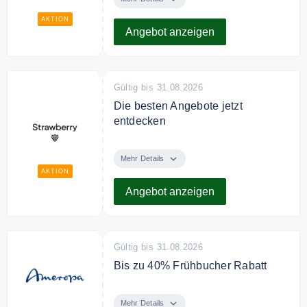
Strawberry.
AKTION
Angebot anzeigen
Gültig bis 31.08.2026
Die besten Angebote jetzt
entdecken
Klicken Sie hier um die besten
und aktuellsten Angebote von
Mehr Details
Strawberry zu finden.
AKTION
Angebot anzeigen
Gültig bis 31.08.2026
Bis zu 40% Frühbucher Rabatt
Frühbucher sparen bis zu 40% auf
viele Reiseziele
Mehr Details