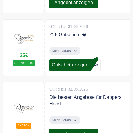
Angebot anzeigen
Gültig bis 31.08.2026
25€ Gutschein ❤️
Verschenken Sie jetzt einen
Geschenkgutscheine ab 25€ von
Mehr Details
25€
Dappers Hotel.
GUTSCHEIN
Gutschein zeigen
ufen
Gültig bis 31.08.2026
Die besten Angebote für Dappers
Hotel
Folgen Sie unseren Link, um die
besten Angeboten von Dappers
Mehr Details
Hotel zu entdecken.
AKTION