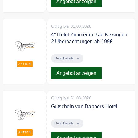
Angebot anzeigen
Gültig bis 31.08.2026
4* Hotel Zimmer in Bad Kissingen
2 Übernachtungen ab 199€
Erleben Sie Bad Kissingen mit
Dappers Hotel. 4* Hotel Zimmer in
Mehr Details
Bad Kissingen 2 Übernachtungen
AKTION
ab 199€ pro Person.
Angebot anzeigen
Gültig bis 31.08.2026
Gutschein von Dappers Hotel
Das besondere Geschenk:
Verschenken Sie einen Gutschein
Mehr Details
von Dappers Hotel in Bad
AKTION
Kissingen